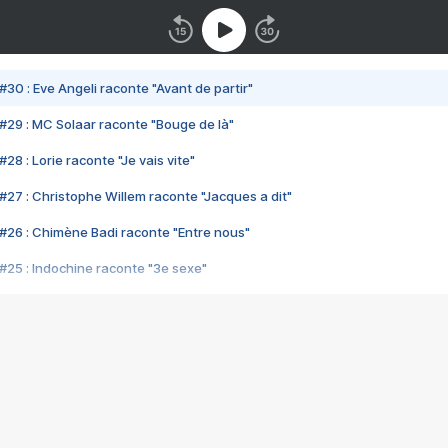
#30 : Eve Angeli raconte "Avant de partir"
#29 : MC Solaar raconte "Bouge de là"
28 : Lorie raconte "Je vais vite"
#27 : Christophe Willem raconte "Jacques a dit"
#26 : Chimène Badi raconte "Entre nous"
#25 : Indochine raconte "3e sexe"
#24 : Zaho raconte "C'est chelou"
#23 : Patrick Bruel raconte "Au café des délices"
#22 : Kyo raconte "Le chemin"
#21 : Nolwenn Leroy raconte "Cassé"