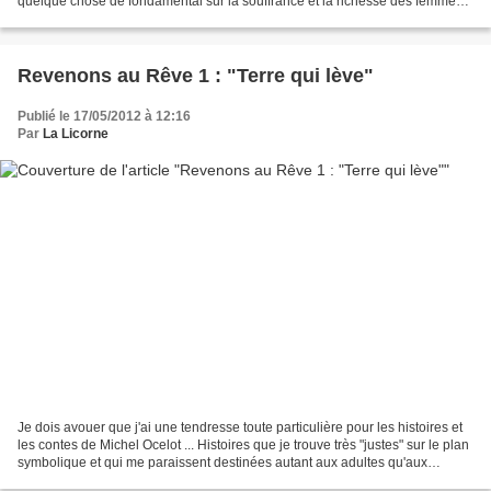
quelque chose de fondamental sur la souffrance et la richesse des femmes,
cette terre-mère, qui nourrit."...
Revenons au Rêve 1 : "Terre qui lève"
Publié le 17/05/2012 à 12:16
Par
La Licorne
Je dois avouer que j'ai une tendresse toute particulière pour les histoires et
les contes de Michel Ocelot ... Histoires que je trouve très "justes" sur le plan
symbolique et qui me paraissent destinées autant aux adultes qu'aux
enfants... . J'ai beaucoup...