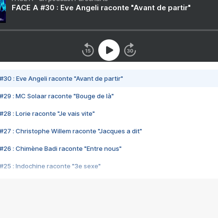
FACE A #30 : Eve Angeli raconte "Avant de partir"
#30 : Eve Angeli raconte "Avant de partir"
#29 : MC Solaar raconte "Bouge de là"
28 : Lorie raconte "Je vais vite"
#27 : Christophe Willem raconte "Jacques a dit"
#26 : Chimène Badi raconte "Entre nous"
#25 : Indochine raconte "3e sexe"
#24 : Zaho raconte "C'est chelou"
#23 : Patrick Bruel raconte "Au café des délices"