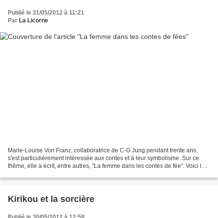
Publié le 31/05/2012 à 11:21
Par
La Licorne
Marie-Louise Von Franz, collaboratrice de C-G Jung pendant trente ans,
s'est particulièrement intéressée aux contes et à leur symbolisme. Sur ce
thème, elle a écrit, entre autres, "La femme dans les contes de fée". Voici le
début de la conclusion de ce...
Kirikou et la sorcière
Publié le 30/05/2012 à 12:58