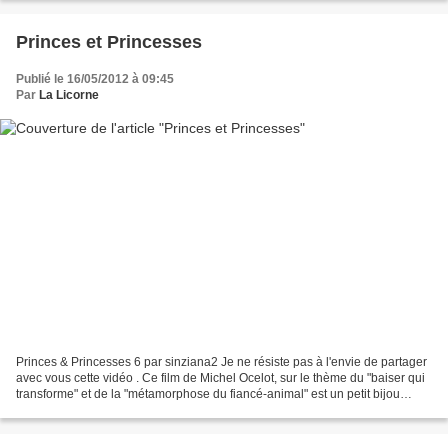
Princes et Princesses
Publié le 16/05/2012 à 09:45
Par
La Licorne
Princes & Princesses 6 par sinziana2 Je ne résiste pas à l'envie de partager
avec vous cette vidéo . Ce film de Michel Ocelot, sur le thème du "baiser qui
transforme" et de la "métamorphose du fiancé-animal" est un petit bijou
...d'humour ! :-) . La Licorne...